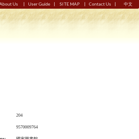
|
|
|
|
About Us
User Guide
SITE MAP
Contact Us
中文
204
9570009764
ge:
國家圖書館