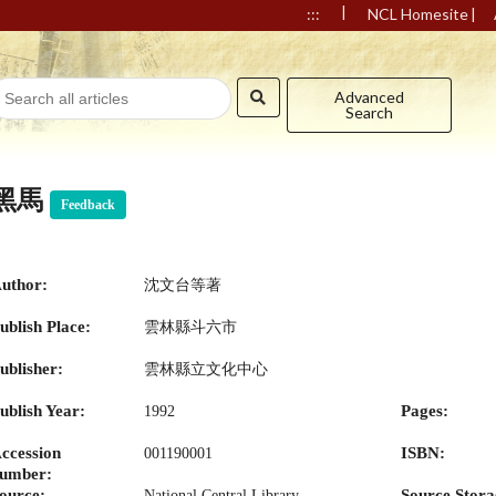
|
|
:::
NCL Homesite
Advanced
Search
黑馬
Feedback
uthor:
沈文台等著
ublish Place:
雲林縣斗六市
ublisher:
雲林縣立文化中心
ublish Year:
Pages:
1992
ccession
ISBN:
001190001
umber:
ource:
Source Stora
National Central Library