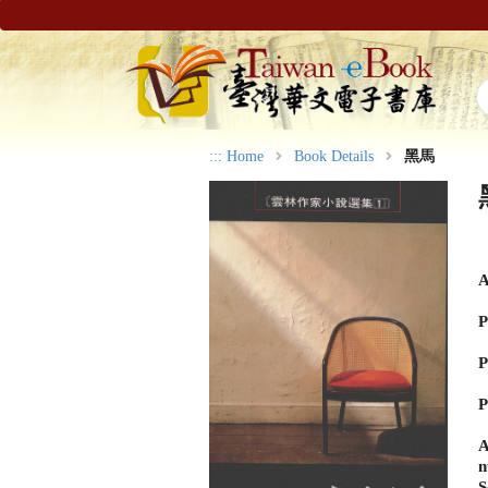
:::
Home
Book Details
黑馬
A
P
P
P
A
n
S