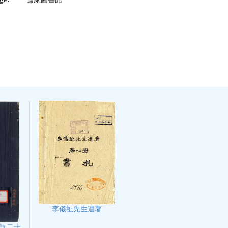
李儀祉先生遺著
詞二十