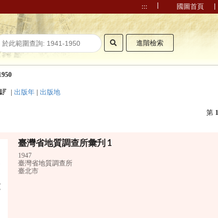
|
|
:::
國圖首頁
進階檢索
1950
|
出版年
|
出版地
第
臺灣省地質調查所彙刋 1
1947
臺灣省地質調查所
臺北市