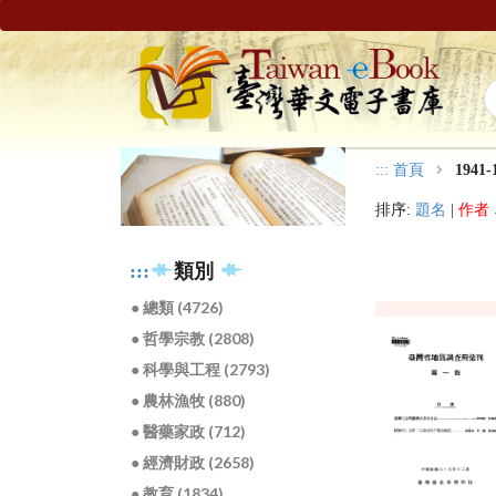
:::
首頁
1941-
排序:
題名
|
作者
:::
類別
● 總類 (4726)
● 哲學宗教 (2808)
● 科學與工程 (2793)
● 農林漁牧 (880)
● 醫藥家政 (712)
● 經濟財政 (2658)
● 教育 (1834)