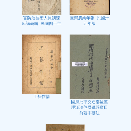
臺灣農業年報. 民國卅
害防治技術人員訓練
五年版
班講義輯. 民國四十年
工藝作物
國府批準交通部呈整
理漢冶萍煤鐵礦廠目
前著手辦法