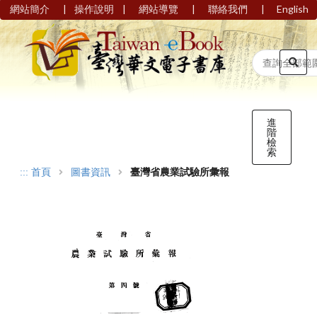
|
|
|
|
網站簡介
操作說明
網站導覽
聯絡我們
English
進
階
檢
索
:::
首頁
圖書資訊
臺灣省農業試驗所彙報