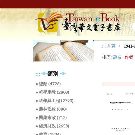
:::
首頁
1941-
排序:
題名
|
作者
:::
類別
● 總類 (4726)
● 哲學宗教 (2808)
● 科學與工程 (2793)
● 農林漁牧 (880)
● 醫藥家政 (712)
● 經濟財政 (2658)
● 教育 (1834)