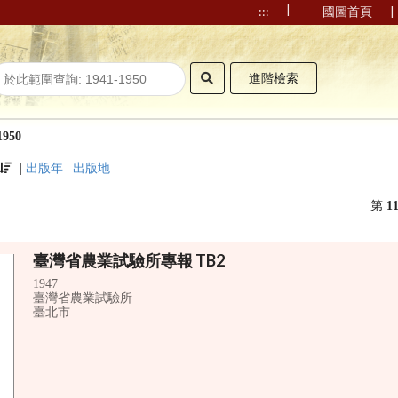
|
|
:::
國圖首頁
進階檢索
1950
|
出版年
|
出版地
第
1
臺灣省農業試驗所專報 TB2
1947
臺灣省農業試驗所
臺北市