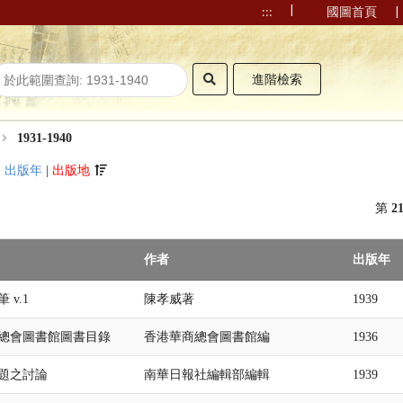
|
|
:::
國圖首頁
進階檢索
1931-1940
|
出版年
|
出版地
第
2
作者
出版年
 v.1
陳孝威著
1939
總會圖書館圖書目錄
香港華商總會圖書館編
1936
題之討論
南華日報社編輯部編輯
1939