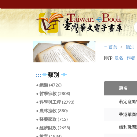
:::
首頁
類別
排序:
題名
|
作者
:::
類別
● 總類 (4726)
題名
● 哲學宗教 (2808)
若定廬隨筆
● 科學與工程 (2793)
● 農林漁牧 (880)
香港華商
● 醫藥家政 (712)
續和戰問
● 經濟財政 (2658)
● 教育 (1834)