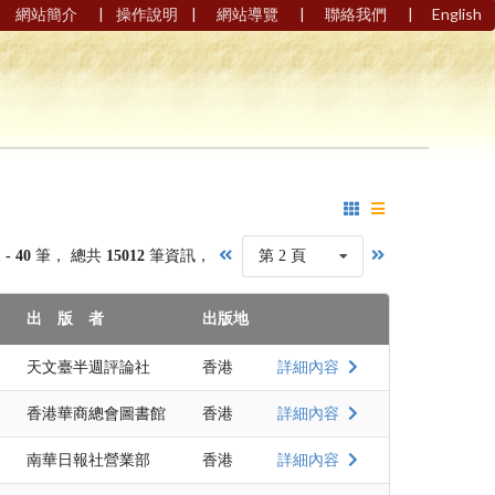
|
|
|
|
網站簡介
操作說明
網站導覽
聯絡我們
English
1 - 40
筆， 總共
15012
筆資訊，
第 2 頁
出 版 者
出版地
天文臺半週評論社
香港
詳細內容
香港華商總會圖書館
香港
詳細內容
南華日報社營業部
香港
詳細內容