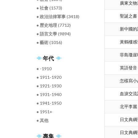
廣東文物
● 社會 (1573)
聖誕之書
● 政治法律軍事 (3418)
● 歷史地理 (7712)
新中國的
● 語言文學 (9894)
黃鶴樓感
● 藝術 (1016)
菲島瓊崖
年代
英語發音
● -1910
● 1911-1920
怎樣寫小
● 1921-1930
血淚交流
● 1931-1940
● 1941-1950
北平李麗
● 1951+
日文典綱
● 其他
日文典綱
專集