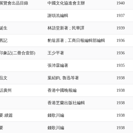
展覽會出品目錄
中國文化協進會主辦
1940
謝頌羔編輯
1937
誕生
林語堂新著 ; 民華譯
1939
舊記
豹翁原著 ; 工商日報編輯部編輯
1936
印象記(二冊合壹部)
王少平著
1936
張沛霖編著
1935
品文
葉紹鈞, 魯迅等著
1938
話廣州
香港中國晚報編
1938
香港芝蘭出版社編輯
1938
要.續篇
錢歌川編
1938
要
錢歌川編
1938