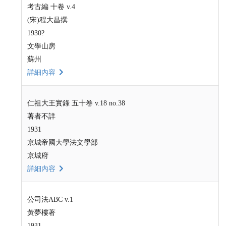
考古編 十卷 v.4
(宋)程大昌撰
1930?
文學山房
蘇州
詳細內容
仁祖大王實錄 五十卷 v.18 no.38
著者不詳
1931
京城帝國大學法文學部
京城府
詳細內容
公司法ABC v.1
黃夢樓著
1931