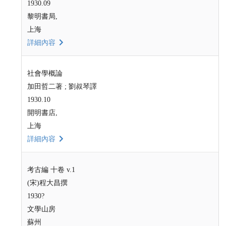
1930.09
黎明書局,
上海
詳細內容
社會學概論
加田哲二著 ; 劉叔琴譯
1930.10
開明書店,
上海
詳細內容
考古編 十卷 v.1
(宋)程大昌撰
1930?
文學山房
蘇州