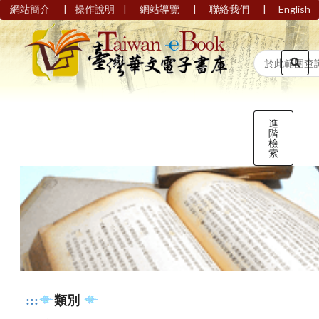
|
|
|
|
網站簡介
操作說明
網站導覽
聯絡我們
English
進
階
檢
索
:::
類別