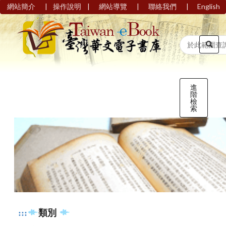
|
|
|
|
網站簡介
操作說明
網站導覽
聯絡我們
English
進
階
檢
索
:::
類別