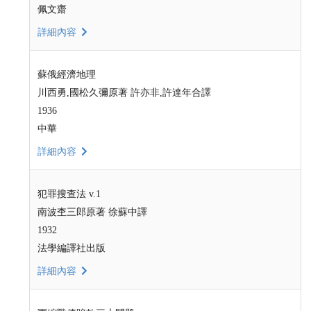
佩文齋
詳細內容
蘇俄經濟地理
川西勇,國松久彌原著 許亦非,許達年合譯
1936
中華
詳細內容
犯罪搜查法 v.1
南波杢三郎原著 徐蘇中譯
1932
法學編譯社出版
詳細內容