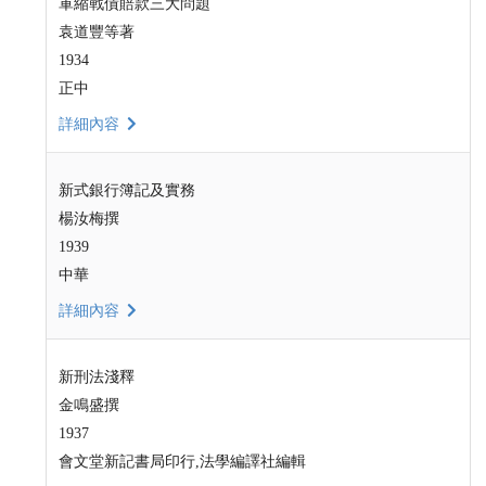
軍縮戰債賠款三大問題
袁道豐等著
1934
正中
詳細內容
新式銀行簿記及實務
楊汝梅撰
1939
中華
詳細內容
新刑法淺釋
金鳴盛撰
1937
會文堂新記書局印行,法學編譯社編輯