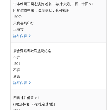
古本繪圖三國志演義 卷首一卷,十六卷,一百二十回 v.1
[(明)羅貫中撰] ; 金聖歎批 ; 毛宗崗評
1920?
天寶書局印行
上海市
詳細內容
唐會澤蒞粵歡迎盛況紀略
不詳
1921
不詳
廣東
詳細內容
四書補註備旨 v.1
(明)鄧林著 ; (清)杜定基增訂