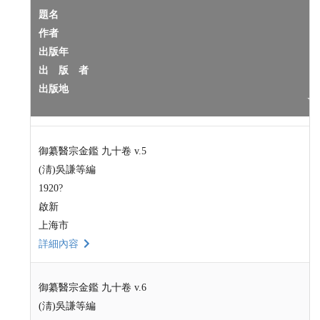
題名
作者
出版年
出 版 者
出版地
御纂醫宗金鑑 九十卷 v.5
(淸)吳謙等編
1920?
啟新
上海市
詳細內容
御纂醫宗金鑑 九十卷 v.6
(淸)吳謙等編