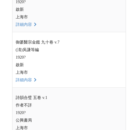
1920?
啟新
上海市
詳細內容
御纂醫宗金鑑 九十卷 v.7
(淸)吳謙等編
1920?
啟新
上海市
詳細內容
詩韻合璧 五卷 v.1
作者不詳
1920?
公興書局
上海市