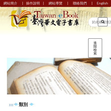
|
|
|
|
網站簡介
操作說明
網站導覽
聯絡我們
English
進
階
檢
索
:::
類別