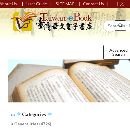
|
|
|
|
About Us
User Guide
SITE MAP
Contact Us
中文
Advanced
Search
:::
Categories
● Generalities (4726)