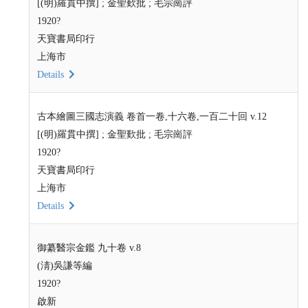
[(明)羅貫中撰] ; 金聖歎批 ; 毛宗崗評
1920?
天寶書局印行
上海市
Details
古本繪圖三國志演義 卷首一卷,十六卷,一百二十回 v.12
[(明)羅貫中撰] ; 金聖歎批 ; 毛宗崗評
1920?
天寶書局印行
上海市
Details
御纂醫宗金鑑 九十卷 v.8
(淸)吳謙等編
1920?
啟新