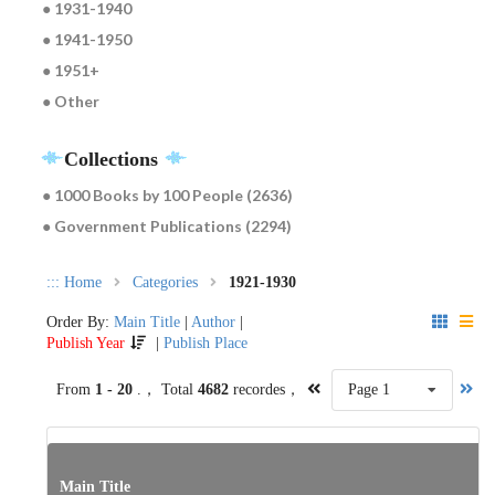
● 1931-1940
● 1941-1950
● 1951+
● Other
Collections
● 1000 Books by 100 People (2636)
● Government Publications (2294)
:::
Home
Categories
1921-1930
Order By:
Main Title
|
Author
|
Publish Year
|
Publish Place
From
1 - 20
.， Total
4682
recordes，
Page 1
Main Title