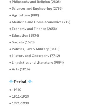
● Philosophy and Religion (2808)
● Sciences and Engineering (2793)
● Agriculture (880)
● Medicine and Home economics (712)
● Economy and Finance (2658)
● Education (1834)
● Society (1573)
● Politics, Law & Military (3418)
● History and Geography (7712)
● Linguistics and Literature (9894)
● Arts (1016)
Period
● -1910
● 1911-1920
● 1921-1930