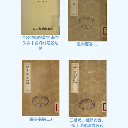
金陵神學院叢書 基督
教與中國鄉村建設運
道南源委 二
動
四書箋義(二)
三禮考、禮經奧旨、
鶴山渠陽讀書雜鈔