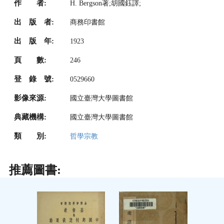
作 者:
H. Bergson著;胡國鈺譯;
出 版 者:
商務印書館
出 版 年:
1923
頁 數:
246
登 錄 號:
0529660
影像來源:
國立臺灣大學圖書館
典藏機構:
國立臺灣大學圖書館
類 別:
哲學宗教
推薦圖書: