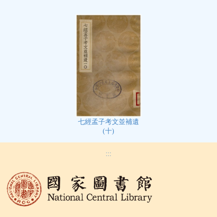
七經孟子考文並補遺
(十)
:::