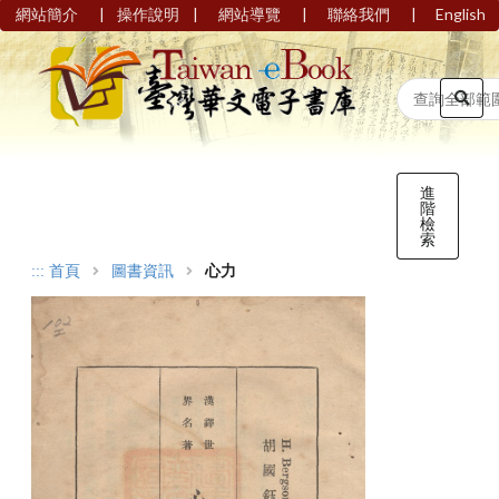
|
|
|
|
網站簡介
操作說明
網站導覽
聯絡我們
English
進
階
檢
索
:::
首頁
圖書資訊
心力