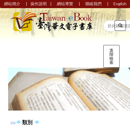
|
|
|
|
網站簡介
操作說明
網站導覽
聯絡我們
English
進
階
檢
索
:::
類別