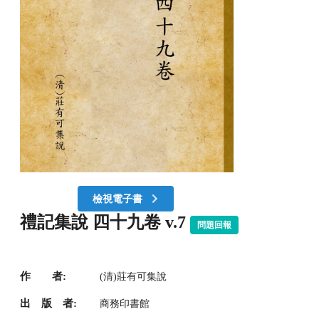
檢視電子書
禮記集說 四十九卷 v.7
問題回報
作 者:
(清)莊有可集說
出 版 者:
商務印書館