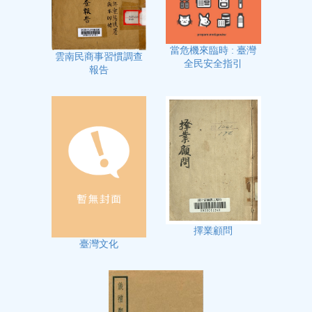
當危機來臨時 : 臺灣
雲南民商事習慣調查
全民安全指引
報告
擇業顧問
臺灣文化