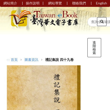
|
|
|
|
網站簡介
操作說明
網站導覽
聯絡我們
English
進
階
檢
索
:::
首頁
圖書資訊
禮記集說 四十九卷