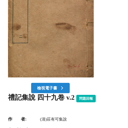
檢視電子書
禮記集說 四十九卷 v.2
問題回報
作 者:
(清)莊有可集說