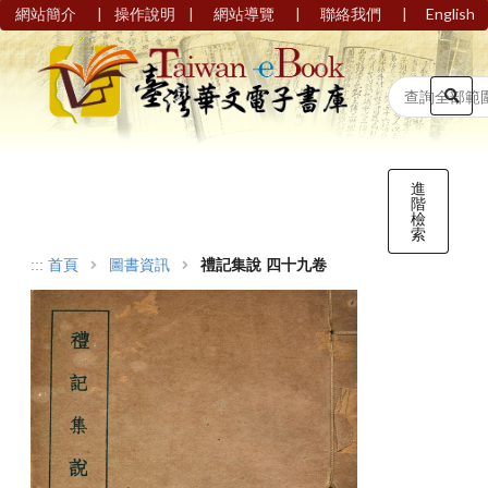
|
|
|
|
網站簡介
操作說明
網站導覽
聯絡我們
English
進
階
檢
索
:::
首頁
圖書資訊
禮記集說 四十九卷