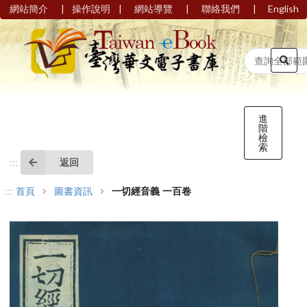
|
|
|
|
網站簡介
操作說明
網站導覽
聯絡我們
English
進
階
檢
索
返回
:::
:::
首頁
圖書資訊
一切經音義 一百卷