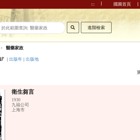
|
|
:::
國圖首頁
進階檢索
醫藥家政
|
出版年
|
出版地
衛生芻言
1930
九福公司
上海市