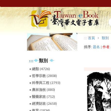
:::
首頁
類別
排序:
題名
|
作者
:::
類別
● 總類 (4726)
● 哲學宗教 (2808)
● 科學與工程 (2793)
● 農林漁牧 (880)
● 醫藥家政 (712)
● 經濟財政 (2658)
● 教育 (1834)