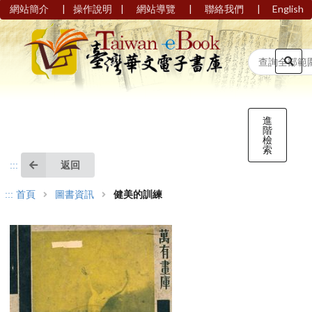
|
|
|
|
網站簡介
操作說明
網站導覽
聯絡我們
English
進
階
檢
索
返回
:::
:::
首頁
圖書資訊
健美的訓練