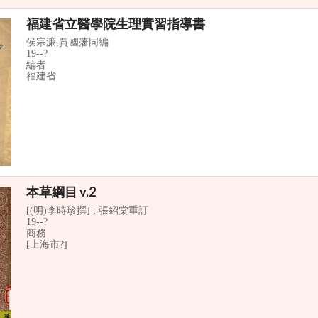
福建省立醫學院生理實習指導書
侯宗濂,賈國藩同編
19--?
編者
福建省
本草綱目 v.2
[(明)李時珍撰] ; 張紹棠重訂
19--?
商務
[上海市?]