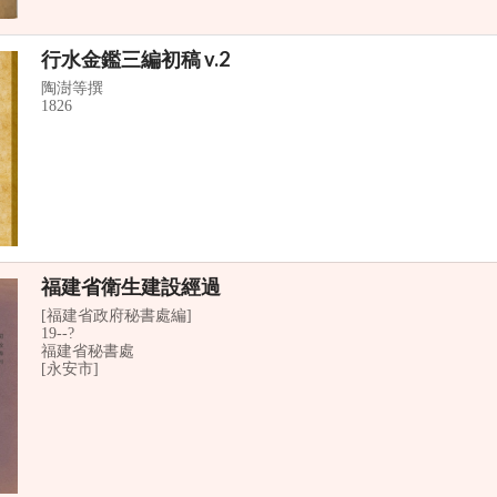
行水金鑑三編初稿 v.2
陶澍等撰
1826
福建省衛生建設經過
[福建省政府秘書處編]
19--?
福建省秘書處
[永安市]