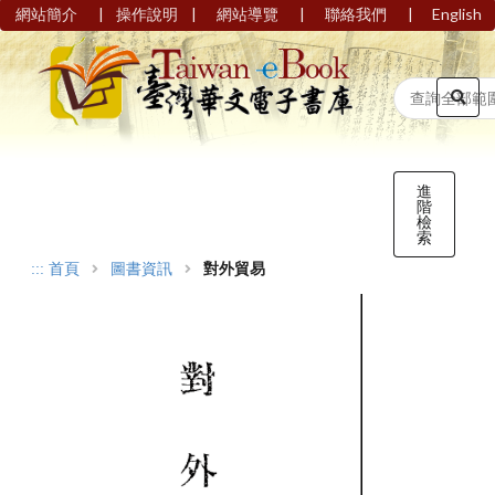
|
|
|
|
網站簡介
操作說明
網站導覽
聯絡我們
English
進
階
檢
索
:::
首頁
圖書資訊
對外貿易