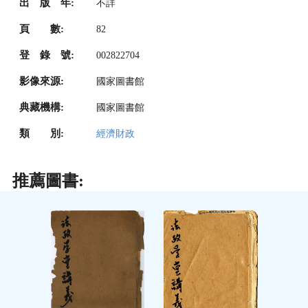
出 版 年:
不詳
頁 數:
82
登 錄 號:
002822704
影像來源:
國家圖書館
典藏機構:
國家圖書館
類 別:
經濟財政
推薦圖書: