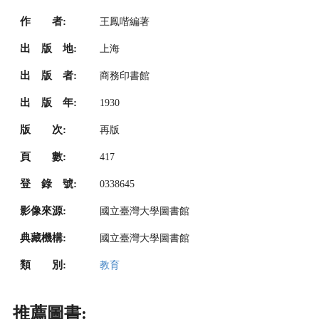
作 者:
王鳳喈編著
出 版 地:
上海
出 版 者:
商務印書館
出 版 年:
1930
版 次:
再版
頁 數:
417
登 錄 號:
0338645
影像來源:
國立臺灣大學圖書館
典藏機構:
國立臺灣大學圖書館
類 別:
教育
推薦圖書: