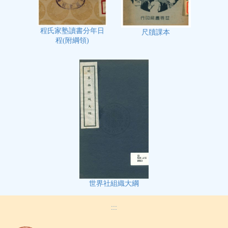
程氏家塾讀書分年日
尺牘課本
程(附綱領)
世界社組織大綱
:::