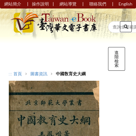
|
|
|
|
網站簡介
操作說明
網站導覽
聯絡我們
English
進
階
檢
索
:::
首頁
圖書資訊
中國敎育史大綱