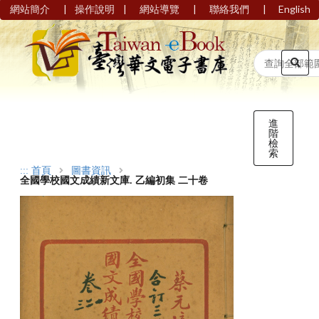
|
|
|
|
網站簡介
操作說明
網站導覽
聯絡我們
English
進
階
檢
索
:::
首頁
圖書資訊
全國學校國文成績新文庫. 乙編初集 二十卷