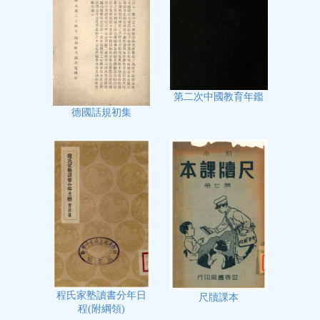
第二次中國教育年鑑
德國話規初集
程氏家塾讀書分年日
尺牘課本
程(附綱領)