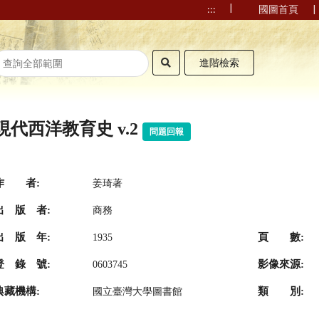
|
|
:::
國圖首頁
進階檢索
現代西洋教育史 v.2
問題回報
作 者:
姜琦著
出 版 者:
商務
出 版 年:
頁 數:
1935
登 錄 號:
影像來源:
0603745
典藏機構:
類 別:
國立臺灣大學圖書館