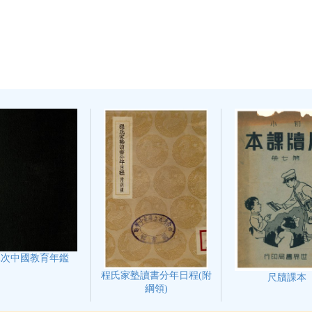
二次中國教育年鑑
程氏家塾讀書分年日程(附
尺牘課本
綱領)