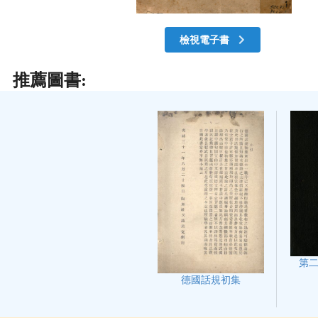
檢視電子書
推薦圖書:
第
德國話規初集