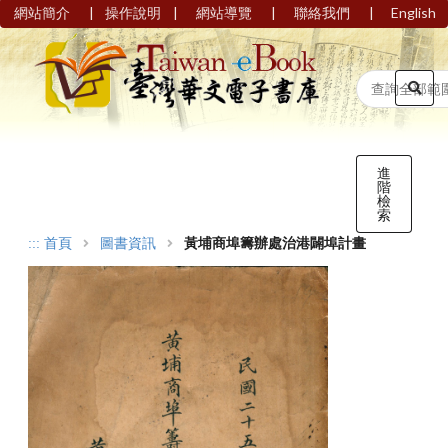
|
|
|
|
網站簡介
操作說明
網站導覽
聯絡我們
English
進
階
檢
索
:::
首頁
圖書資訊
黃埔商埠籌辦處治港闢埠計畫