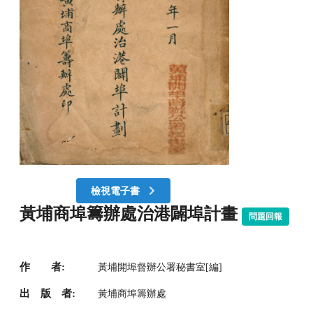
檢視電子書
黃埔商埠籌辦處治港闢埠計畫
問題回報
作 者:
黃埔開埠督辦公署秘書室[編]
出 版 者:
黃埔商埠籌辦處