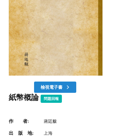
檢視電子書
紙幣概論
問題回報
作 者:
蔣廷黻
出 版 地:
上海