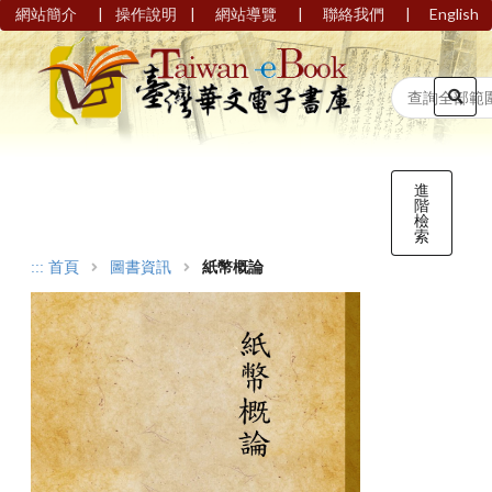
|
|
|
|
網站簡介
操作說明
網站導覽
聯絡我們
English
進
階
檢
索
:::
首頁
圖書資訊
紙幣概論