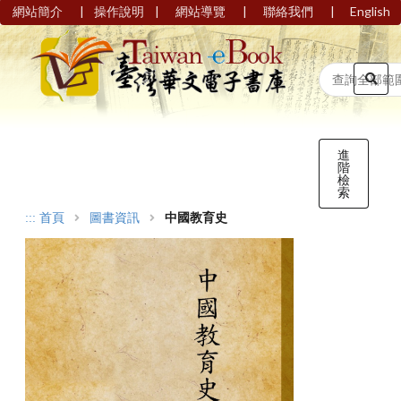
|
|
|
|
網站簡介
操作說明
網站導覽
聯絡我們
English
進
階
檢
索
:::
首頁
圖書資訊
中國教育史