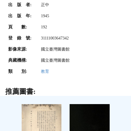
出 版 者:
正中
出 版 年:
1945
頁 數:
192
登 錄 號:
31111003647342
影像來源:
國立臺灣圖書館
典藏機構:
國立臺灣圖書館
類 別:
教育
推薦圖書: