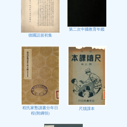
第二次中國教育年鑑
德國話規初集
程氏家塾讀書分年日
尺牘課本
程(附綱領)