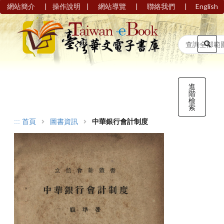
|
|
|
|
網站簡介
操作說明
網站導覽
聯絡我們
English
進
階
檢
索
:::
首頁
圖書資訊
中華銀行會計制度