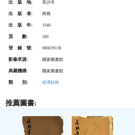
出 版 地:
長沙市
出 版 者:
商務
出 版 年:
1940
頁 數:
260
登 錄 號:
000039138
影像來源:
國家圖書館
典藏機構:
國家圖書館
類 別:
經濟財政
推薦圖書: