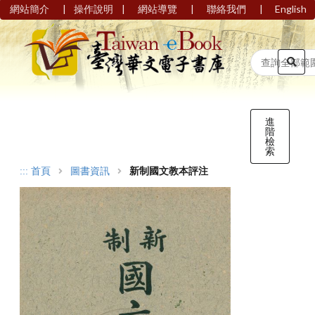
|
|
|
|
網站簡介
操作說明
網站導覽
聯絡我們
English
進
階
檢
索
:::
首頁
圖書資訊
新制國文教本評注