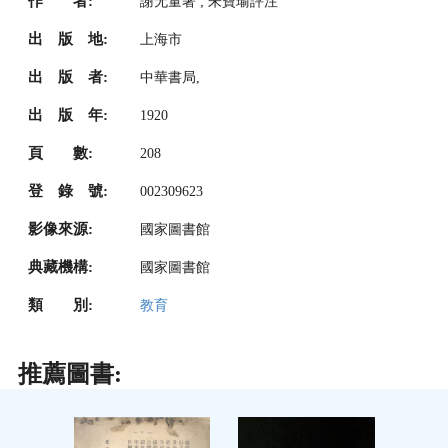
作 者:
謝无量著 ; 朱寶瑜評注
出 版 地:
上海市
出 版 者:
中華書局,
出 版 年:
1920
頁 數:
208
登 錄 號:
002309623
影像來源:
國家圖書館
典藏機構:
國家圖書館
類 別:
教育
推薦圖書: