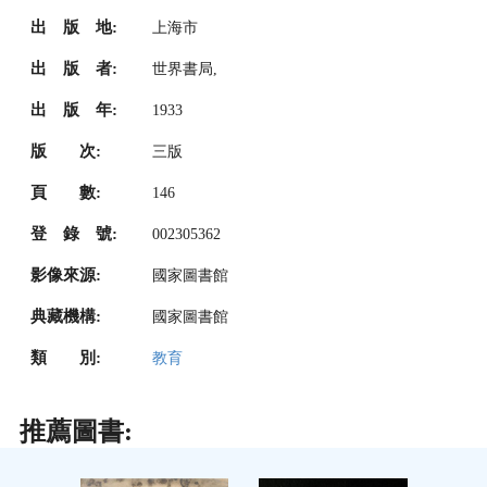
出 版 地:
上海市
出 版 者:
世界書局,
出 版 年:
1933
版 次:
三版
頁 數:
146
登 錄 號:
002305362
影像來源:
國家圖書館
典藏機構:
國家圖書館
類 別:
教育
推薦圖書: