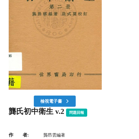
檢視電子書
龔氏初中衛生 v.2
問題回報
作 者:
龔昂雲編著