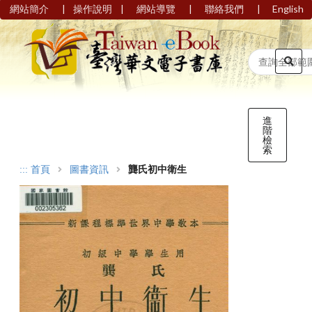
|
|
|
|
網站簡介
操作說明
網站導覽
聯絡我們
English
進
階
檢
索
:::
首頁
圖書資訊
龔氏初中衛生