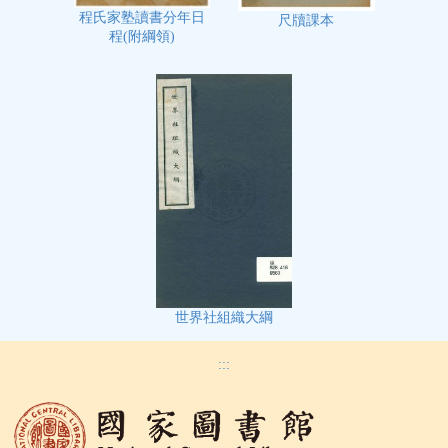
程氏家塾讀書分年日
尺牘課本
程(附綱領)
世界社組織大綱
:::