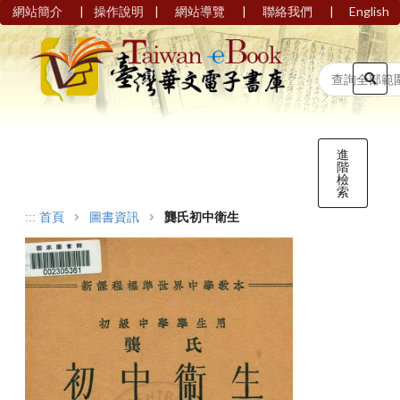
|
|
|
|
網站簡介
操作說明
網站導覽
聯絡我們
English
進
階
檢
索
:::
首頁
圖書資訊
龔氏初中衛生