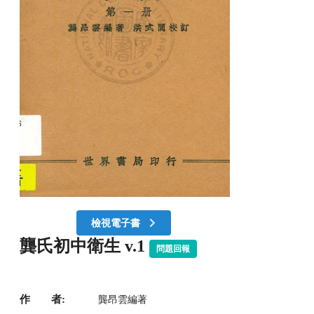
檢視電子書
龔氏初中衛生 v.1
問題回報
作 者:
龔昂雲編著