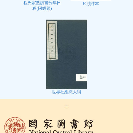
程氏家塾讀書分年日
尺牘課本
程(附綱領)
世界社組織大綱
:::