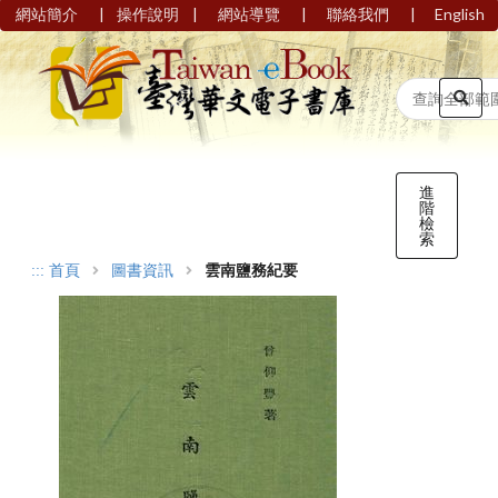
|
|
|
|
網站簡介
操作說明
網站導覽
聯絡我們
English
進
階
檢
索
:::
首頁
圖書資訊
雲南鹽務紀要