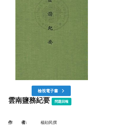
檢視電子書
雲南鹽務紀要
問題回報
作 者:
楊勛民撰