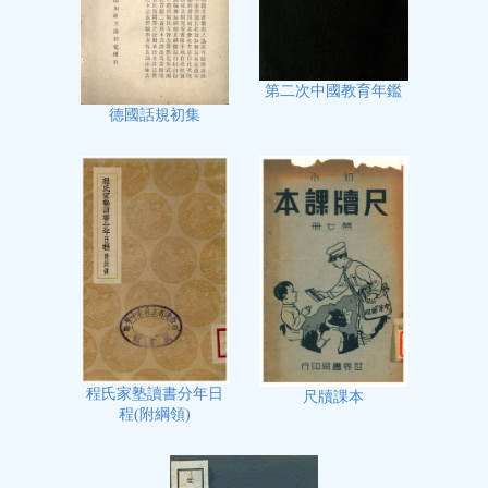
第二次中國教育年鑑
德國話規初集
程氏家塾讀書分年日
尺牘課本
程(附綱領)