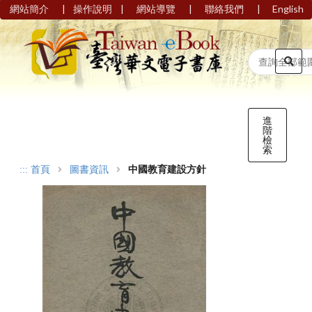
|
|
|
|
網站簡介
操作說明
網站導覽
聯絡我們
English
進
階
檢
索
:::
首頁
圖書資訊
中國教育建設方針