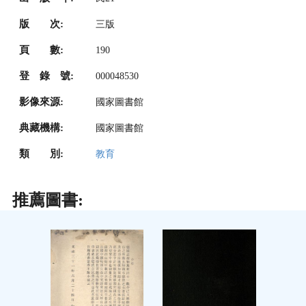
版 次:
三版
頁 數:
190
登 錄 號:
000048530
影像來源:
國家圖書館
典藏機構:
國家圖書館
類 別:
教育
推薦圖書: