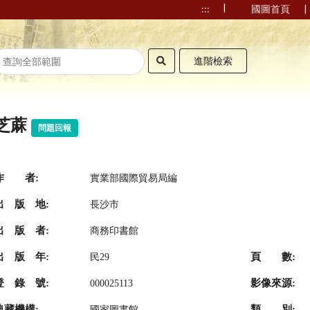
|
|
:::
國圖首頁
進階檢索
芝蔴
問題回報
作 者:
實業部國際貿易局編
出 版 地:
長沙市
出 版 者:
商務印書館
出 版 年:
頁 數:
民29
登 錄 號:
影像來源:
000025113
典藏機構:
類 別:
國家圖書館