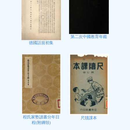
第二次中國教育年鑑
德國話規初集
程氏家塾讀書分年日
尺牘課本
程(附綱領)