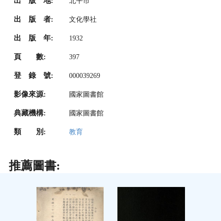
出 版 地:
北平市
出 版 者:
文化學社
出 版 年:
1932
頁 數:
397
登 錄 號:
000039269
影像來源:
國家圖書館
典藏機構:
國家圖書館
類 別:
教育
推薦圖書: