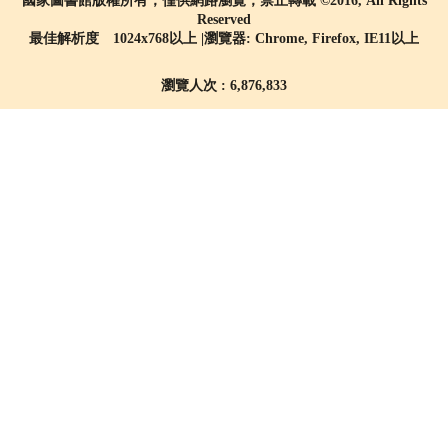
國家圖書館版權所有，僅供網路瀏覽，禁止轉載 ©2016, All Rights
Reserved
最佳解析度 1024x768以上 |瀏覽器: Chrome, Firefox, IE11以上
瀏覽人次 : 6,876,833