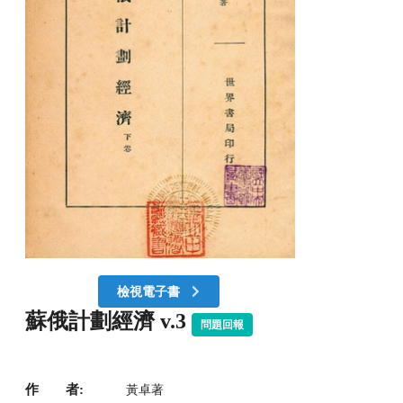
檢視電子書
蘇俄計劃經濟 v.3
問題回報
作 者:
黃卓著