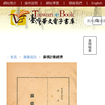
|
|
|
|
網站簡介
操作說明
網站導覽
聯絡我們
English
進
階
檢
索
:::
首頁
圖書資訊
蘇俄計劃經濟