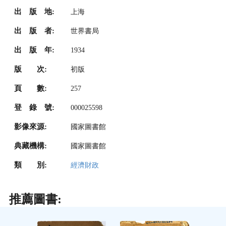
出 版 地:
上海
出 版 者:
世界書局
出 版 年:
1934
版 次:
初版
頁 數:
257
登 錄 號:
000025598
影像來源:
國家圖書館
典藏機構:
國家圖書館
類 別:
經濟財政
推薦圖書: