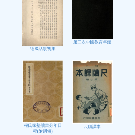
第二次中國教育年鑑
德國話規初集
程氏家塾讀書分年日
尺牘課本
程(附綱領)