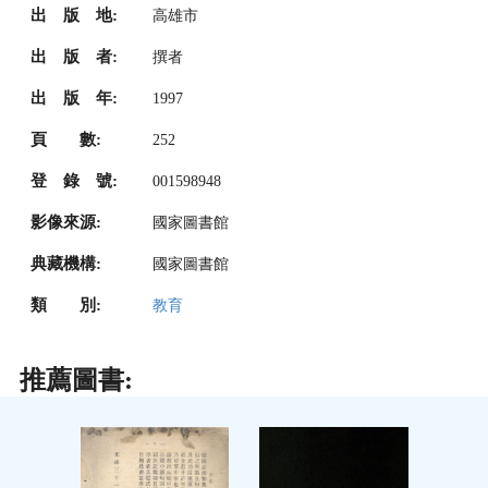
出 版 地:
高雄市
出 版 者:
撰者
出 版 年:
1997
頁 數:
252
登 錄 號:
001598948
影像來源:
國家圖書館
典藏機構:
國家圖書館
類 別:
教育
推薦圖書: