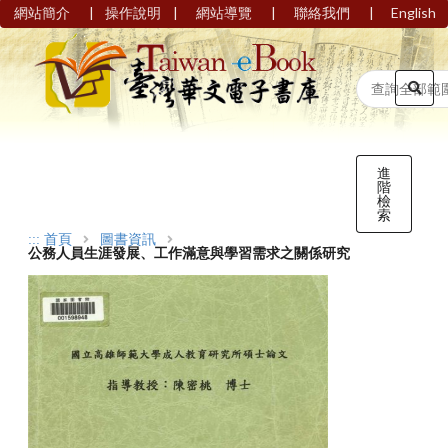
|
|
|
|
網站簡介
操作說明
網站導覽
聯絡我們
English
進
階
檢
索
:::
首頁
圖書資訊
公務人員生涯發展、工作滿意與學習需求之關係研究