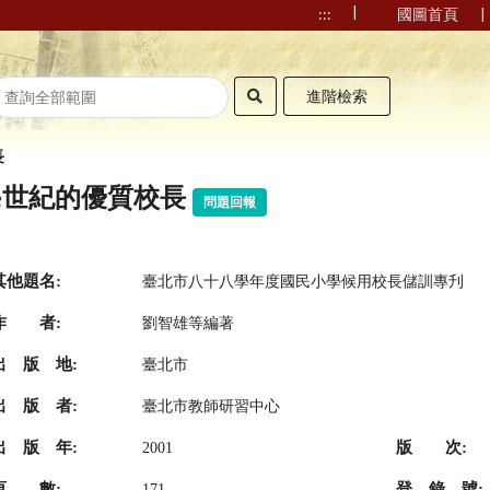
|
|
:::
國圖首頁
進階檢索
長
e世紀的優質校長
問題回報
其他題名:
臺北市八十八學年度國民小學候用校長儲訓專刋
作 者:
劉智雄等編著
出 版 地:
臺北市
出 版 者:
臺北市教師研習中心
出 版 年:
版 次:
2001
頁 數:
登 錄 號:
171