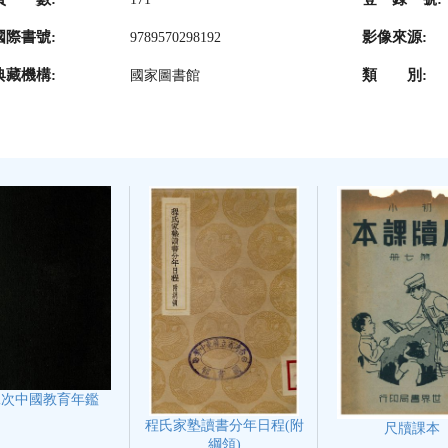
國際書號:
影像來源:
9789570298192
典藏機構:
類 別:
國家圖書館
二次中國教育年鑑
程氏家塾讀書分年日程(附
尺牘課本
綱領)