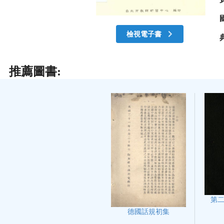
檢視電子書
推薦圖書:
第
德國話規初集