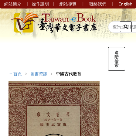
|
|
|
|
網站簡介
操作說明
網站導覽
聯絡我們
English
進
階
檢
索
:::
首頁
圖書資訊
中國古代教育