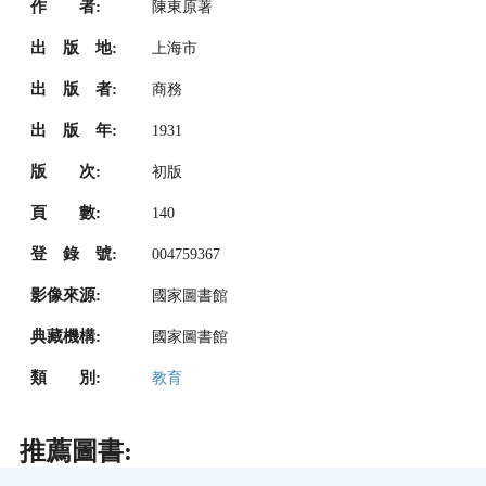
作 者:
陳東原著
出 版 地:
上海市
出 版 者:
商務
出 版 年:
1931
版 次:
初版
頁 數:
140
登 錄 號:
004759367
影像來源:
國家圖書館
典藏機構:
國家圖書館
類 別:
教育
推薦圖書: