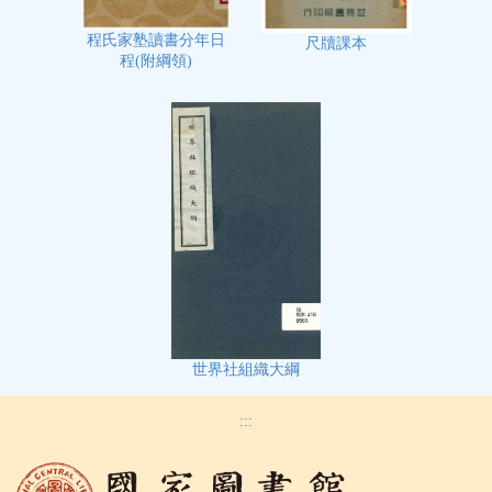
程氏家塾讀書分年日
尺牘課本
程(附綱領)
世界社組織大綱
:::