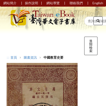
|
|
|
|
網站簡介
操作說明
網站導覽
聯絡我們
English
進
階
檢
索
:::
首頁
圖書資訊
中國教育史要