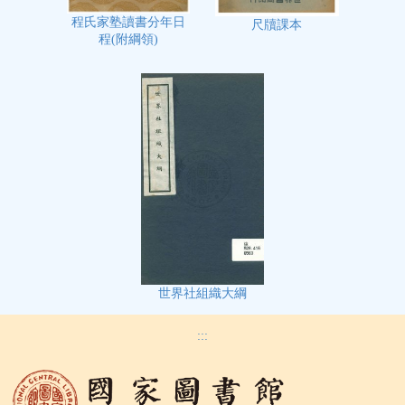
程氏家塾讀書分年日
尺牘課本
程(附綱領)
世界社組織大綱
:::