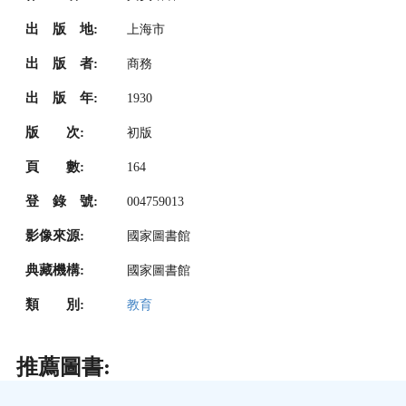
出 版 地:
上海市
出 版 者:
商務
出 版 年:
1930
版 次:
初版
頁 數:
164
登 錄 號:
004759013
影像來源:
國家圖書館
典藏機構:
國家圖書館
類 別:
教育
推薦圖書: