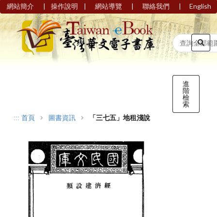
|
|
|
|
網站簡介
操作說明
網站導覽
聯絡我們
English
進
階
檢
索
:::
首頁
圖書資訊
「三七五」地租淺說