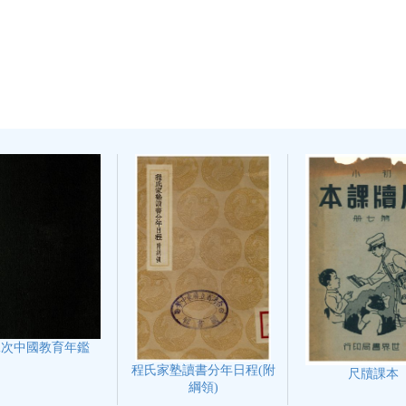
二次中國教育年鑑
程氏家塾讀書分年日程(附
尺牘課本
綱領)