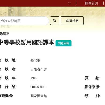
|
|
:::
國圖首頁
進階檢索
語課本
中等學校暫用國語課本
問題回報
出 版 地:
臺北市
出 版 者:
出版者不詳
出 版 年:
頁 數:
1946
登 錄 號:
影像來源:
001686006
典藏機構:
類 別:
國家圖書館