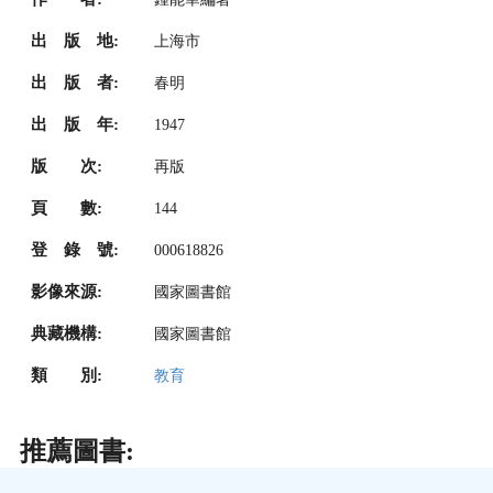
出 版 地:
上海市
出 版 者:
春明
出 版 年:
1947
版 次:
再版
頁 數:
144
登 錄 號:
000618826
影像來源:
國家圖書館
典藏機構:
國家圖書館
類 別:
教育
推薦圖書: