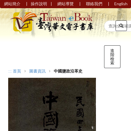
|
|
|
|
網站簡介
操作說明
網站導覽
聯絡我們
English
進
階
檢
索
:::
首頁
圖書資訊
中國鹽政沿革史