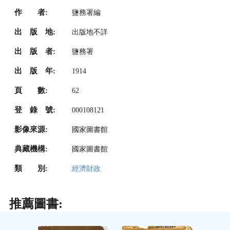
作 者:
鹽務署編
出 版 地:
出版地不詳
出 版 者:
鹽務署
出 版 年:
1914
頁 數:
62
登 錄 號:
000108121
影像來源:
國家圖書館
典藏機構:
國家圖書館
類 別:
經濟財政
推薦圖書: