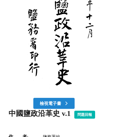
檢視電子書
中國鹽政沿革史 v.1
問題回報
作 者:
鹽務署編