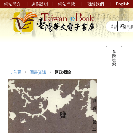
|
|
|
|
網站簡介
操作說明
網站導覽
聯絡我們
English
進
階
檢
索
:::
首頁
圖書資訊
鹽政概論