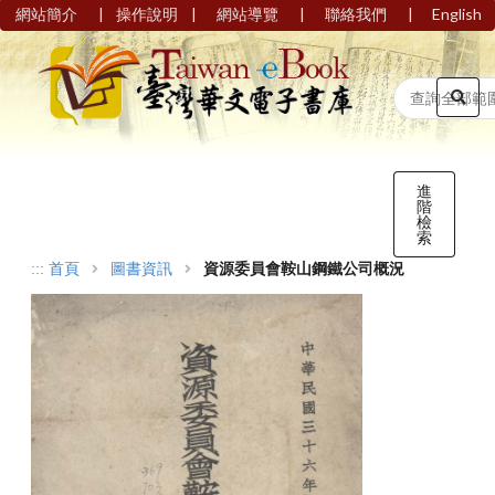
|
|
|
|
網站簡介
操作說明
網站導覽
聯絡我們
English
進
階
檢
索
:::
首頁
圖書資訊
資源委員會鞍山鋼鐵公司概況