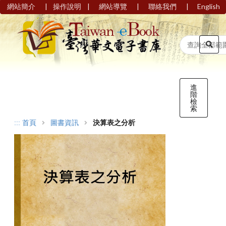
|
|
|
|
網站簡介
操作說明
網站導覽
聯絡我們
English
進
階
檢
索
:::
首頁
圖書資訊
決算表之分析