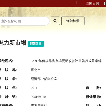
|
|
:::
國圖首頁
進階檢索
魅力新市場
問題回報
其他題名:
98-99年傳統零售市場更新改善計畫執行成果彙編
出 版 地:
臺北市
出 版 者:
經濟部中部辦公室
出 版 年:
頁 數:
2011
登 錄 號:
影像來源:
004169910
典藏機構:
類 別:
國家圖書館