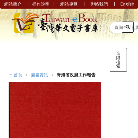
|
|
|
|
網站簡介
操作說明
網站導覽
聯絡我們
English
進
階
檢
索
:::
首頁
圖書資訊
青海省政府工作報告