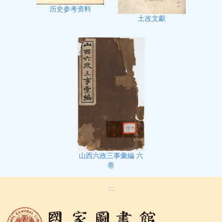
历史参考资料
土改文獻
山西六政三事彙編 六
卷
:::