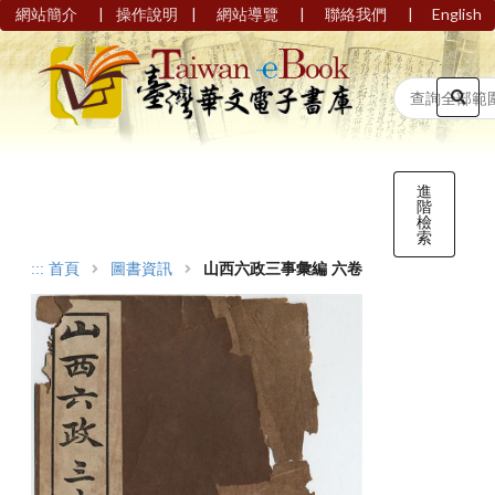
|
|
|
|
網站簡介
操作說明
網站導覽
聯絡我們
English
進
階
檢
索
:::
首頁
圖書資訊
山西六政三事彙編 六卷