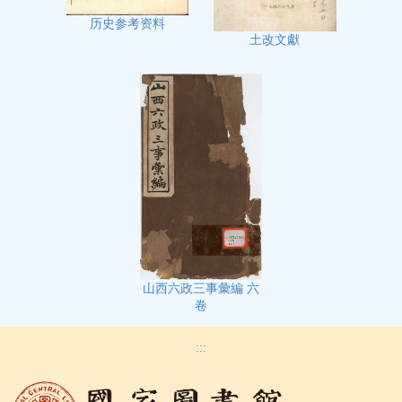
历史参考资料
土改文獻
山西六政三事彙編 六
卷
:::