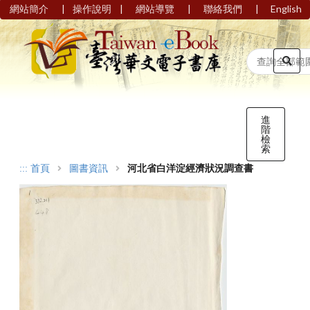
|
|
|
|
網站簡介
操作說明
網站導覽
聯絡我們
English
進
階
檢
索
:::
首頁
圖書資訊
河北省白洋淀經濟狀況調查書