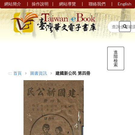
|
|
|
|
網站簡介
操作說明
網站導覽
聯絡我們
English
進
階
檢
索
:::
首頁
圖書資訊
建國新公民 第四冊