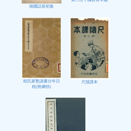
德國話規初集
程氏家塾讀書分年日
尺牘課本
程(附綱領)